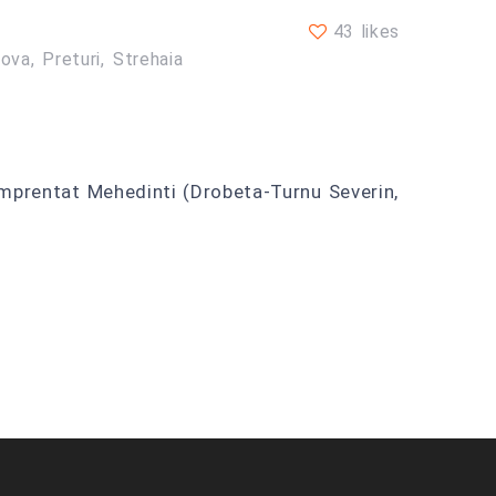
43 likes
sova
Preturi
Strehaia
amprentat Mehedinti (Drobeta-Turnu Severin,