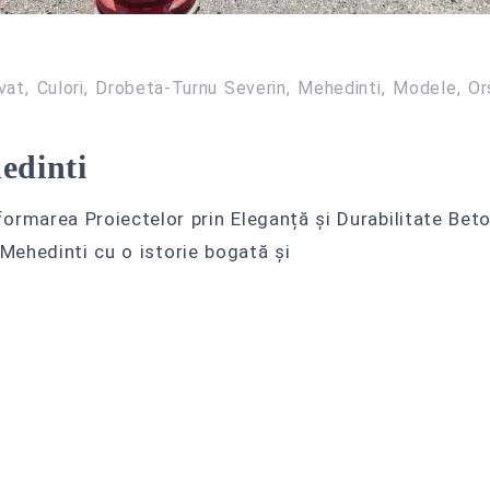
vat
Culori
Drobeta-Turnu Severin
Mehedinti
Modele
Or
edinti
ormarea Proiectelor prin Eleganță și Durabilitate Bet
 Mehedinti cu o istorie bogată și