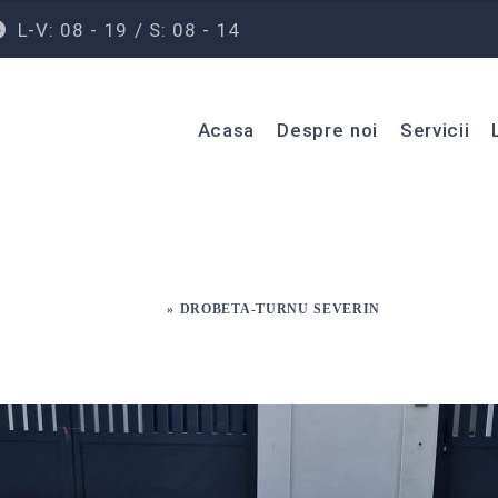
L-V: 08 - 19 / S: 08 - 14
Acasa
Despre noi
Servicii
agged "Drobe
Severin"
HOME
»
DROBETA-TURNU SEVERIN