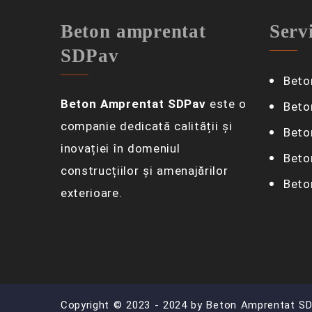
Beton amprentat
Servi
SDPav
Beto
Beton Amprentat SDPav
este o
Beto
companie dedicată calității și
Beto
inovației în domeniul
Beto
construcțiilor și amenajărilor
Beto
exterioare.
Copyright © 2023 - 2024 by
Beton Amprentat S