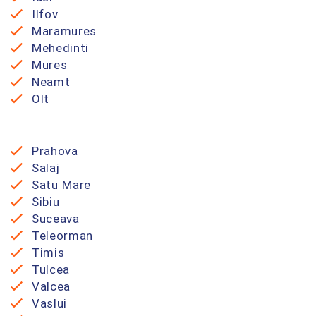
Ilfov
Maramures
Mehedinti
Mures
Neamt
Olt
Prahova
Salaj
Satu Mare
Sibiu
Suceava
Teleorman
Timis
Tulcea
Valcea
Vaslui