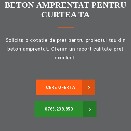
BETON AMPRENTAT PENTRU
CURTEA TA
Solicita o cotatie de pret pentru proiectul tau din
beton amprentat. Oferim un raport calitate-pret
excelent.
CERE OFERTA
0765.238.850