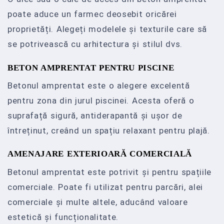
poate aduce un farmec deosebit oricărei
proprietăți. Alegeți modelele și texturile care să
se potrivească cu arhitectura și stilul dvs.
BETON AMPRENTAT PENTRU PISCINE
Betonul amprentat este o alegere excelentă
pentru zona din jurul piscinei. Acesta oferă o
suprafață sigură, antiderapantă și ușor de
întreținut, creând un spațiu relaxant pentru plajă.
AMENAJARE EXTERIOARĂ COMERCIALĂ
Betonul amprentat este potrivit și pentru spațiile
comerciale. Poate fi utilizat pentru parcări, alei
comerciale și multe altele, aducând valoare
estetică și funcționalitate.