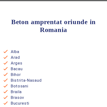
Beton amprentat oriunde in
Romania
Alba
Arad
Arges
Bacau
Bihor
Bistrita-Nasaud
Botosani
Braila
Brasov
Bucuresti