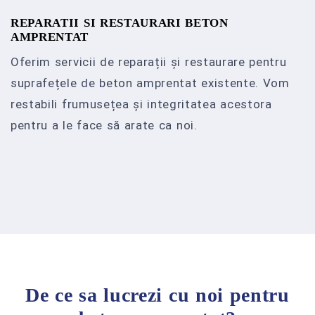
REPARATII SI RESTAURARI BETON
AMPRENTAT
Oferim servicii de reparații și restaurare pentru
suprafețele de beton amprentat existente. Vom
restabili frumusețea și integritatea acestora
pentru a le face să arate ca noi.
De ce sa lucrezi cu noi pentru