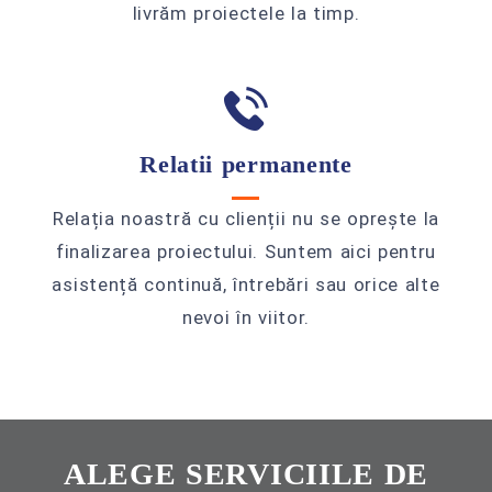
livrăm proiectele la timp.
Relatii permanente
Relația noastră cu clienții nu se oprește la
finalizarea proiectului. Suntem aici pentru
asistență continuă, întrebări sau orice alte
nevoi în viitor.
ALEGE SERVICIILE DE