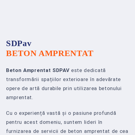
SDPav
BETON AMPRENTAT
Beton Amprentat SDPAV
este dedicată
transformării spațiilor exterioare în adevărate
opere de artă durabile prin utilizarea betonului
amprentat.
Cu o experiență vastă și o pasiune profundă
pentru acest domeniu, suntem lideri în
furnizarea de servicii de beton amprentat de cea