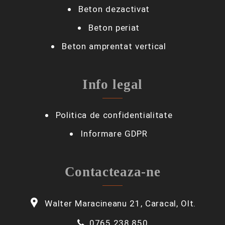
Beton dezactivat
Beton periat
Beton amprentat vertical
Info legal
Politica de confidentialitate
Informare GDPR
Contacteaza-ne
Walter Maracineanu 21, Caracal, Olt.
0765.238.850