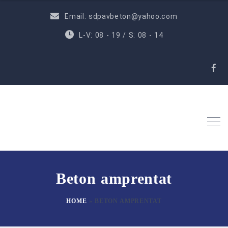
Email: sdpavbeton@yahoo.com
L-V: 08 - 19 / S: 08 - 14
Beton amprentat
HOME
»
BETON AMPRENTAT