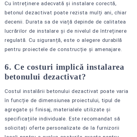
Cu întreținere adecvată și instalare corectă,
betonul dezactivat poate rezista mulți ani, chiar
decenii. Durata sa de viață depinde de calitatea
lucrărilor de instalare și de nivelul de întreținere
regulată. Cu siguranță, este o alegere durabilă
pentru proiectele de construcție și amenajare.
6. Ce costuri implică instalarea
betonului dezactivat?
Costul instalării betonului dezactivat poate varia
în funcție de dimensiunea proiectului, tipul de
agregate și finisaj, materialele utilizate și
specificațiile individuale. Este recomandat să
solicitați oferte personalizate de la furnizorii
locali pentru a evalua costurile exacte pentru