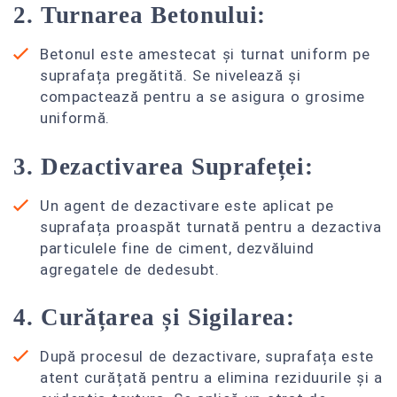
2. Turnarea Betonului:
Betonul este amestecat și turnat uniform pe
suprafața pregătită. Se nivelează și
compactează pentru a se asigura o grosime
uniformă.
3. Dezactivarea Suprafeței:
Un agent de dezactivare este aplicat pe
suprafața proaspăt turnată pentru a dezactiva
particulele fine de ciment, dezvăluind
agregatele de dedesubt.
4. Curățarea și Sigilarea:
După procesul de dezactivare, suprafața este
atent curățată pentru a elimina reziduurile și a