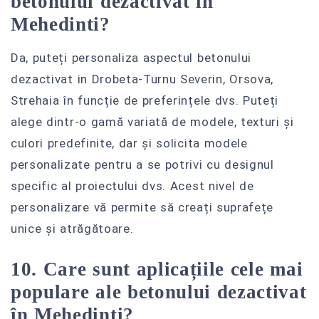
betonului dezactivat in
Mehedinti?
Da, puteți personaliza aspectul betonului
dezactivat in Drobeta-Turnu Severin, Orsova,
Strehaia în funcție de preferințele dvs. Puteți
alege dintr-o gamă variată de modele, texturi și
culori predefinite, dar și solicita modele
personalizate pentru a se potrivi cu designul
specific al proiectului dvs. Acest nivel de
personalizare vă permite să creați suprafețe
unice și atrăgătoare.
10. Care sunt aplicațiile cele mai
populare ale betonului dezactivat
în Mehedinti?