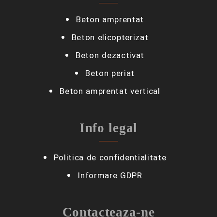
Beton amprentat
Beton elicopterizat
Beton dezactivat
Beton periat
Beton amprentat vertical
Info legal
Politica de confidentialitate
Informare GDPR
Contacteaza-ne