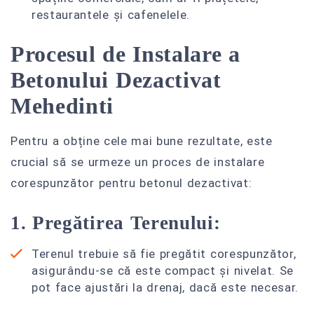
restaurantele și cafenelele.
Procesul de Instalare a
Betonului Dezactivat
Mehedinti
Pentru a obține cele mai bune rezultate, este
crucial să se urmeze un proces de instalare
corespunzător pentru betonul dezactivat:
1. Pregătirea Terenului:
Terenul trebuie să fie pregătit corespunzător,
asigurându-se că este compact și nivelat. Se
pot face ajustări la drenaj, dacă este necesar.