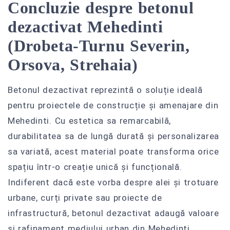
Concluzie despre betonul
dezactivat Mehedinti
(Drobeta-Turnu Severin,
Orsova, Strehaia)
Betonul dezactivat reprezintă o soluție ideală
pentru proiectele de construcție și amenajare din
Mehedinti. Cu estetica sa remarcabilă,
durabilitatea sa de lungă durată și personalizarea
sa variată, acest material poate transforma orice
spațiu într-o creație unică și funcțională.
Indiferent dacă este vorba despre alei și trotuare
urbane, curți private sau proiecte de
infrastructură, betonul dezactivat adaugă valoare
și rafinament mediului urban din Mehedinti.