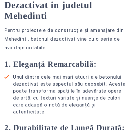
Dezactivat in judetul
Mehedinti
Pentru proiectele de construcție și amenajare din
Mehedinti, betonul dezactivat vine cu o serie de
avantaje notabile:
1. Eleganță Remarcabilă:
Unul dintre cele mai mari atuuri ale betonului
dezactivat este aspectul său deosebit. Acesta
poate transforma spațiile în adevărate opere
de artă, cu texturi variate și nuanțe de culori
care adaugă o notă de eleganță și
autenticitate.
2. Durabilitate de Lungă Durată: