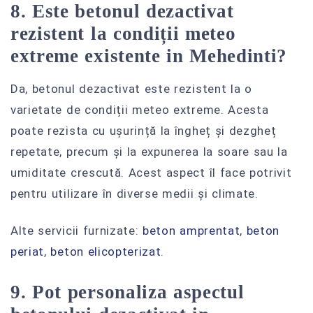
8. Este betonul dezactivat
rezistent la condiții meteo
extreme existente in Mehedinti?
Da, betonul dezactivat este rezistent la o
varietate de condiții meteo extreme. Acesta
poate rezista cu ușurință la îngheț și dezgheț
repetate, precum și la expunerea la soare sau la
umiditate crescută. Acest aspect îl face potrivit
pentru utilizare în diverse medii și climate.
Alte servicii furnizate:
beton amprentat
,
beton
periat
,
beton elicopterizat
.
9. Pot personaliza aspectul