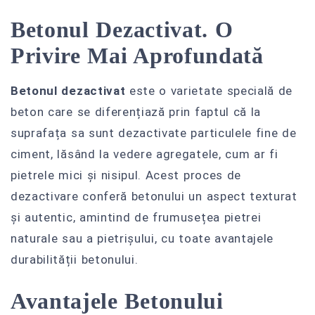
Betonul Dezactivat. O
Privire Mai Aprofundată
Betonul dezactivat
este o varietate specială de
beton care se diferențiază prin faptul că la
suprafața sa sunt dezactivate particulele fine de
ciment, lăsând la vedere agregatele, cum ar fi
pietrele mici și nisipul. Acest proces de
dezactivare conferă betonului un aspect texturat
și autentic, amintind de frumusețea pietrei
naturale sau a pietrișului, cu toate avantajele
durabilității betonului.
Avantajele Betonului