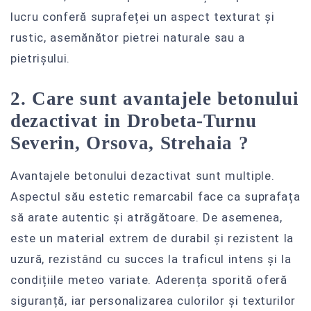
lucru conferă suprafeței un aspect texturat și
rustic, asemănător pietrei naturale sau a
pietrișului.
2. Care sunt avantajele betonului
dezactivat in Drobeta-Turnu
Severin, Orsova, Strehaia ?
Avantajele betonului dezactivat sunt multiple.
Aspectul său estetic remarcabil face ca suprafața
să arate autentic și atrăgătoare. De asemenea,
este un material extrem de durabil și rezistent la
uzură, rezistând cu succes la traficul intens și la
condițiile meteo variate. Aderența sporită oferă
siguranță, iar personalizarea culorilor și texturilor