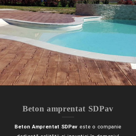
Beton amprentat SDPav
Beton Amprentat SDPav
este o companie