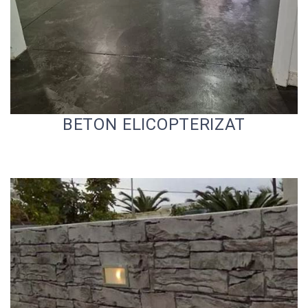
BETON ELICOPTERIZAT