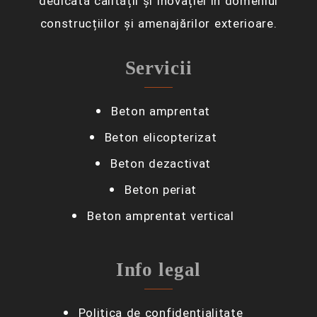
dedicată calității și inovației în domeniul
construcțiilor și amenajărilor exterioare.
Servicii
Beton amprentat
Beton elicopterizat
Beton dezactivat
Beton periat
Beton amprentat vertical
Info legal
Politica de confidentialitate