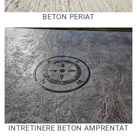
BETON PERIAT
INTRETINERE BETON AMPRENTAT