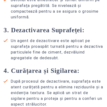
suprafața pregătită. Se nivelează și
compactează pentru a se asigura o grosime
uniformă.
3. Dezactivarea Suprafeței:
Un agent de dezactivare este aplicat pe
suprafața proaspăt turnată pentru a dezactiva
particulele fine de ciment, dezvăluind
agregatele de dedesubt.
4. Curățarea și Sigilarea:
După procesul de dezactivare, suprafața este
atent curățată pentru a elimina reziduurile și a
evidenția textura. Se aplică un strat de
sigilare pentru a proteja și pentru a conferi un
aspect strălucitor.