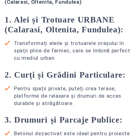
(Calarasi, Oltenita, Fundulea)
:
1. Alei și Trotuare URBANE
(Calarasi, Oltenita, Fundulea):
Transformați aleile și trotuarele orașului în
spații pline de farmec, care se îmbină perfect
cu mediul urban.
2. Curți și Grădini Particulare:
Pentru spații private, puteți crea terase,
platforme de relaxare și drumuri de acces
durabile și atrăgătoare.
3. Drumuri și Parcaje Publice:
Betonul dezactivat este ideal pentru proiecte