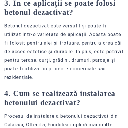
3. În ce aplicații se poate folosi
betonul dezactivat?
Betonul dezactivat este versatil și poate fi
utilizat într-o varietate de aplicații. Acesta poate
fi folosit pentru alei și trotuare, pentru a crea căi
de acces estetice și durabile. În plus, este potrivit
pentru terase, curți, grădini, drumuri, parcaje și
poate fi utilizat în proiecte comerciale sau
rezidențiale.
4. Cum se realizează instalarea
betonului dezactivat?
Procesul de instalare a betonului dezactivat din
Calarasi, Oltenita, Fundulea implică mai multe