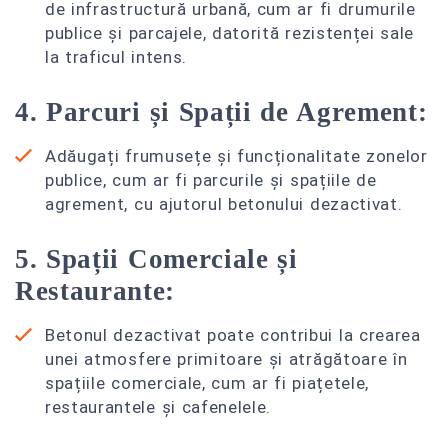
de infrastructură urbană, cum ar fi drumurile
publice și parcajele, datorită rezistenței sale
la traficul intens.
4. Parcuri și Spații de Agrement:
Adăugați frumusețe și funcționalitate zonelor
publice, cum ar fi parcurile și spațiile de
agrement, cu ajutorul betonului dezactivat.
5. Spații Comerciale și
Restaurante:
Betonul dezactivat poate contribui la crearea
unei atmosfere primitoare și atrăgătoare în
spațiile comerciale, cum ar fi piațetele,
restaurantele și cafenelele.