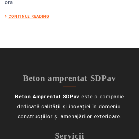
ora
CONTINUE READING
Beton amprentat SDPav
Beton Amprentat SDPav
este o companie
dedicată calității și inovației în domeniul
construcțiilor și amenajărilor exterioare.
Servicii