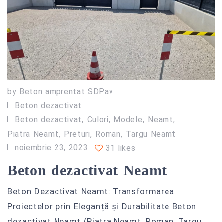
by
Beton amprentat SDPav
Beton dezactivat
Beton dezactivat
Culori
Modele
Neamt
Piatra Neamt
Preturi
Roman
Targu Neamt
noiembrie 23, 2023
31 likes
Beton dezactivat Neamt
Beton Dezactivat Neamt: Transformarea
Proiectelor prin Eleganță și Durabilitate Beton
dezactivat Neamt (Piatra Neamt, Roman, Targu