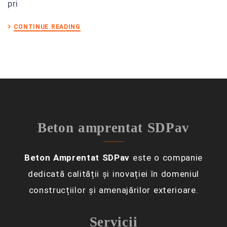
pri
CONTINUE READING
Beton amprentat SDPav
Beton Amprentat SDPav
este o companie
dedicată calității și inovației în domeniul
construcțiilor și amenajărilor exterioare.
Servicii