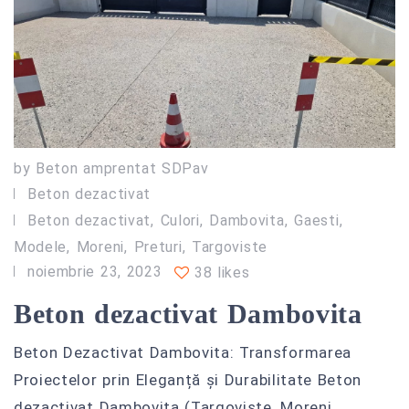
by
Beton amprentat SDPav
Beton dezactivat
Beton dezactivat
Culori
Dambovita
Gaesti
Modele
Moreni
Preturi
Targoviste
noiembrie 23, 2023
38 likes
Beton dezactivat Dambovita
Beton Dezactivat Dambovita: Transformarea
Proiectelor prin Eleganță și Durabilitate Beton
dezactivat Dambovita (Targoviste, Moreni,