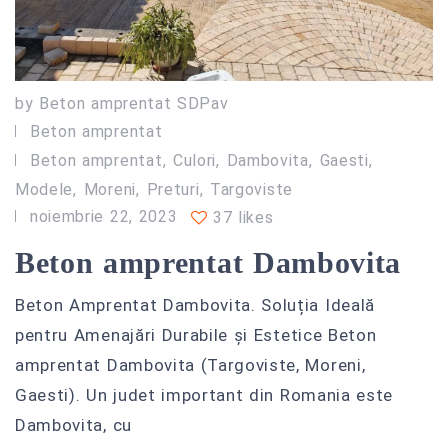
by
Beton amprentat SDPav
Beton amprentat
Beton amprentat
Culori
Dambovita
Gaesti
Modele
Moreni
Preturi
Targoviste
noiembrie 22, 2023
37 likes
Beton amprentat Dambovita
Beton Amprentat Dambovita. Soluția Ideală
pentru Amenajări Durabile și Estetice Beton
amprentat Dambovita (Targoviste, Moreni,
Gaesti). Un judet important din Romania este
Dambovita, cu