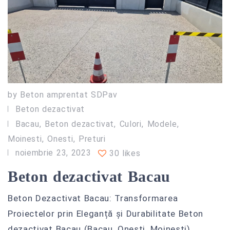
by
Beton amprentat SDPav
Beton dezactivat
Bacau
Beton dezactivat
Culori
Modele
Moinesti
Onesti
Preturi
noiembrie 23, 2023
30 likes
Beton dezactivat Bacau
Beton Dezactivat Bacau: Transformarea
Proiectelor prin Eleganță și Durabilitate Beton
dezactivat Bacau (Bacau, Onesti, Moinesti).