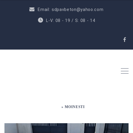
Email: sdpavbeton@yahoo.com
L-V: 08 - 19 / S: 08 - 14
Posts Tagged "Moinesti"
HOME
»
MOINESTI