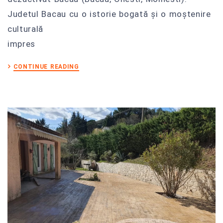
Judetul Bacau cu o istorie bogată și o moștenire
culturală
impres
CONTINUE READING