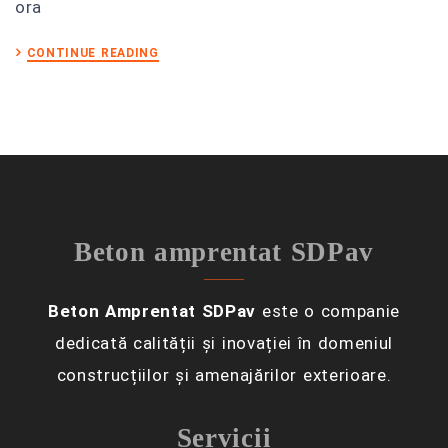
ora
CONTINUE READING
Beton amprentat SDPav
Beton Amprentat SDPav
este o companie
dedicată calității și inovației în domeniul
construcțiilor și amenajărilor exterioare.
Servicii