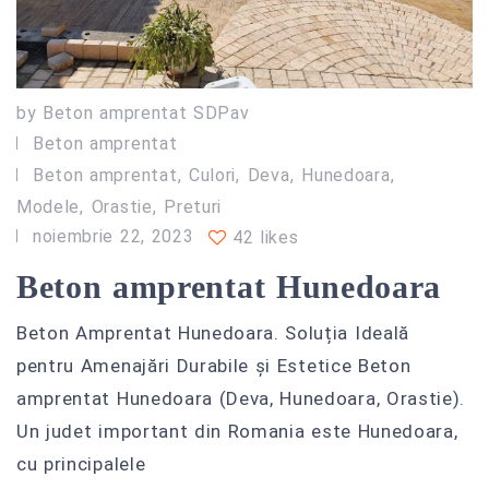
by
Beton amprentat SDPav
Beton amprentat
Beton amprentat
Culori
Deva
Hunedoara
Modele
Orastie
Preturi
noiembrie 22, 2023
42 likes
Beton amprentat Hunedoara
Beton Amprentat Hunedoara. Soluția Ideală
pentru Amenajări Durabile și Estetice Beton
amprentat Hunedoara (Deva, Hunedoara, Orastie).
Un judet important din Romania este Hunedoara,
cu principalele