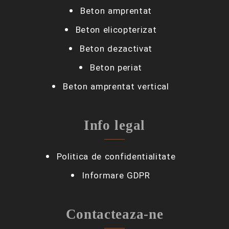
Beton amprentat
Beton elicopterizat
Beton dezactivat
Beton periat
Beton amprentat vertical
Info legal
Politica de confidentialitate
Informare GDPR
Contacteaza-ne