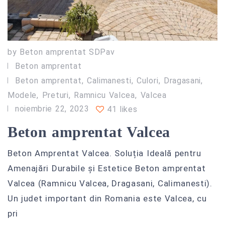
by
Beton amprentat SDPav
Beton amprentat
Beton amprentat
Calimanesti
Culori
Dragasani
Modele
Preturi
Ramnicu Valcea
Valcea
noiembrie 22, 2023
41 likes
Beton amprentat Valcea
Beton Amprentat Valcea. Soluția Ideală pentru
Amenajări Durabile și Estetice Beton amprentat
Valcea (Ramnicu Valcea, Dragasani, Calimanesti).
Un judet important din Romania este Valcea, cu
pri