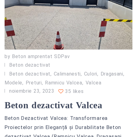
by
Beton amprentat SDPav
Beton dezactivat
Beton dezactivat
Calimanesti
Culori
Dragasani
Modele
Preturi
Ramnicu Valcea
Valcea
noiembrie 23, 2023
35 likes
Beton dezactivat Valcea
Beton Dezactivat Valcea: Transformarea
Proiectelor prin Eleganță și Durabilitate Beton
dezactivat Valcea (Ramnicu Valcea, Dragasani,