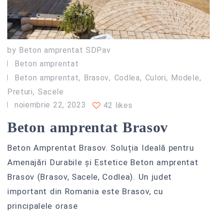
by
Beton amprentat SDPav
Beton amprentat
Beton amprentat
Brasov
Codlea
Culori
Modele
Preturi
Sacele
noiembrie 22, 2023
42 likes
Beton amprentat Brasov
Beton Amprentat Brasov. Soluția Ideală pentru
Amenajări Durabile și Estetice Beton amprentat
Brasov (Brasov, Sacele, Codlea). Un judet
important din Romania este Brasov, cu
principalele orase