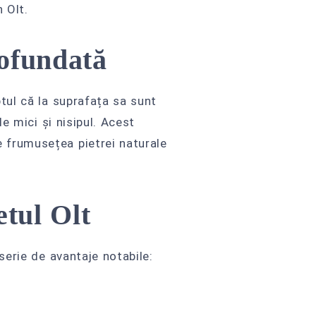
 Olt.
rofundată
tul că la suprafața sa sunt
e mici și nisipul. Acest
e frumusețea pietrei naturale
etul Olt
serie de avantaje notabile: