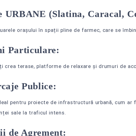
are URBANE (Slatina, Caracal, C
tuarele orașului în spații pline de farmec, care se îmbi
ni Particulare:
eți crea terase, platforme de relaxare și drumuri de ac
caje Publice:
eal pentru proiecte de infrastructură urbană, cum ar f
nței sale la traficul intens.
ții de Agrement: