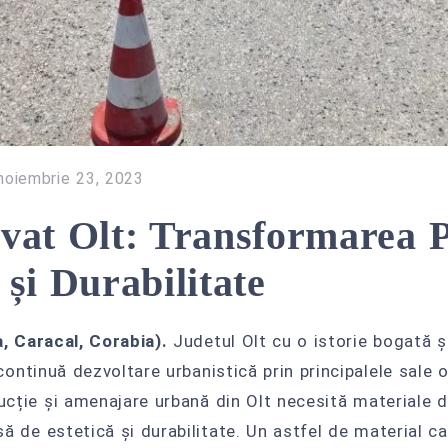
noiembrie 23, 2023
vat Olt: Transformarea P
 și Durabilitate
, Caracal, Corabia).
Judetul Olt cu o istorie bogată ș
continuă dezvoltare urbanistică prin principalele sale o
ucție și amenajare urbană din Olt necesită materiale de
 de estetică și durabilitate. Un astfel de material ca