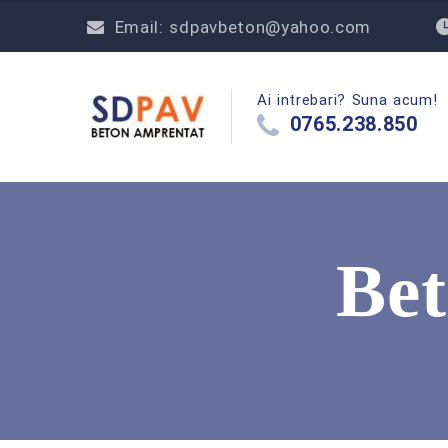
Email: sdpavbeton@yahoo.com
Ai intrebari? Suna acum!
0765.238.850
Bet