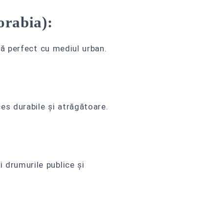
orabia):
nă perfect cu mediul urban.
ces durabile și atrăgătoare.
i drumurile publice și