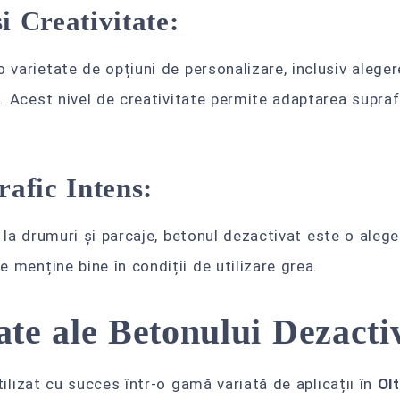
i Creativitate:
 varietate de opțiuni de personalizare, inclusiv alege
i. Acest nivel de creativitate permite adaptarea supraf
rafic Intens:
ă la drumuri și parcaje, betonul dezactivat este o aleg
e menține bine în condiții de utilizare grea.
ate ale Betonului Dezacti
ilizat cu succes într-o gamă variată de aplicații în
Olt