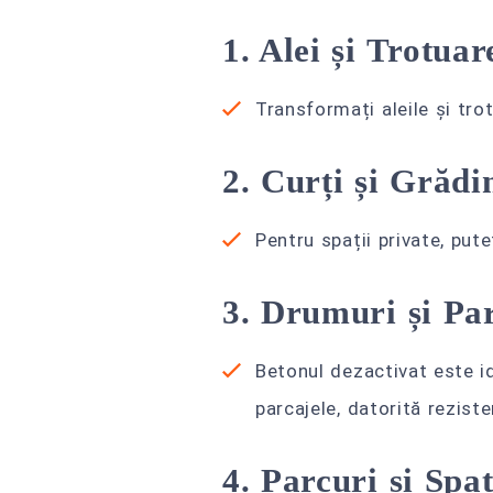
1. Alei și Trotu
Transformați aleile și tro
2. Curți și Grădi
Pentru spații private, put
3. Drumuri și Par
Betonul dezactivat este id
parcajele, datorită reziste
4. Parcuri și Spa