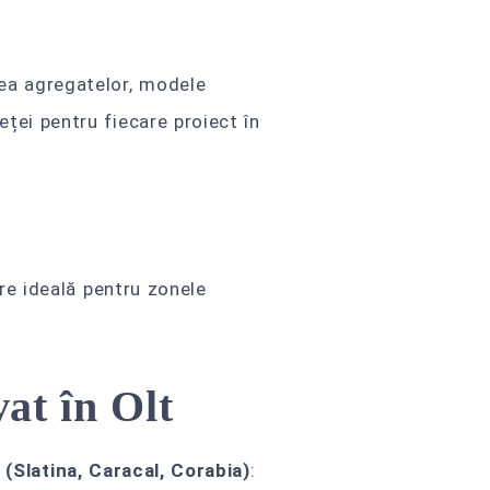
rea agregatelor, modele
eței pentru fiecare proiect în
ere ideală pentru zonele
vat în Olt
 (Slatina, Caracal, Corabia)
: