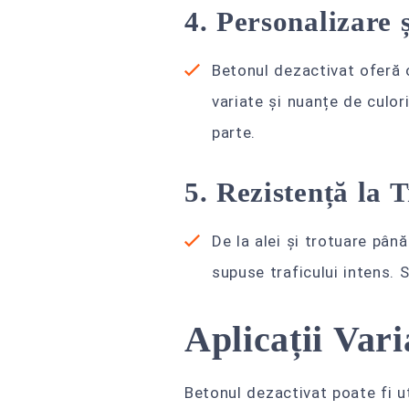
4. Personalizare ș
Betonul dezactivat oferă o
variate și nuanțe de culor
parte.
5. Rezistență la T
De la alei și trotuare pân
supuse traficului intens. S
Aplicații Vari
Betonul dezactivat poate fi ut