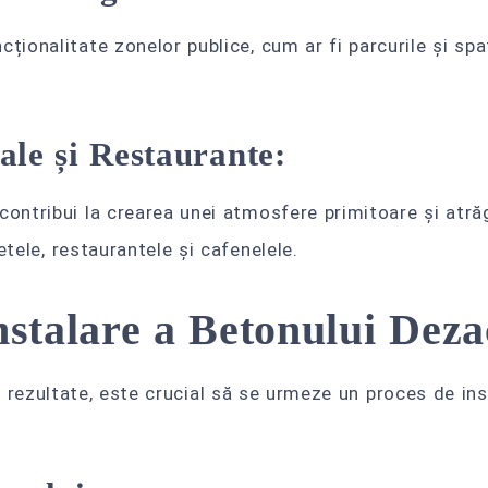
ționalitate zonelor publice, cum ar fi parcurile și spa
ale și Restaurante:
ontribui la crearea unei atmosfere primitoare și atrăg
etele, restaurantele și cafenelele.
nstalare a Betonului Deza
 rezultate, este crucial să se urmeze un proces de in