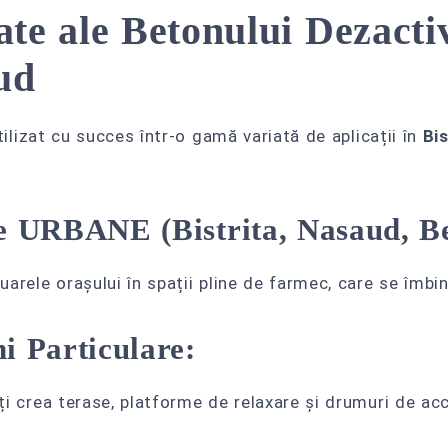
ate ale Betonului Dezacti
ud
ilizat cu succes într-o gamă variată de aplicații în
Bis
are URBANE (Bistrita, Nasaud, B
tuarele orașului în spații pline de farmec, care se îmbi
ni Particulare:
eți crea terase, platforme de relaxare și drumuri de ac