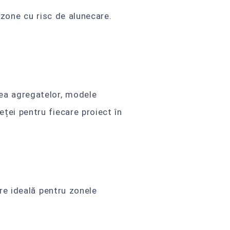
 zone cu risc de alunecare.
rea agregatelor, modele
eței pentru fiecare proiect în
ere ideală pentru zonele