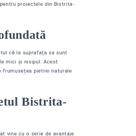
pentru proiectele din Bistrita-
rofundată
tul că la suprafața sa sunt
e mici și nisipul. Acest
e frumusețea pietrei naturale
tul Bistrita-
at vine cu o serie de avantaje