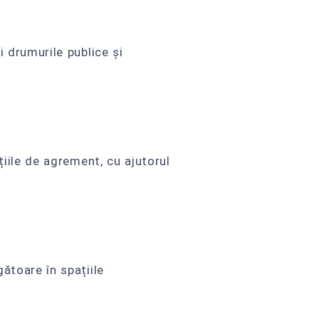
i drumurile publice și
țiile de agrement, cu ajutorul
ătoare în spațiile