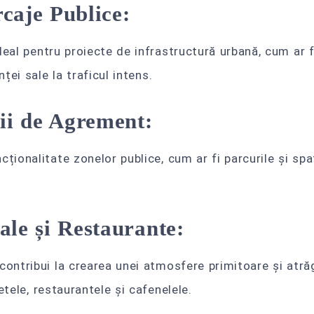
caje Publice:
eal pentru proiecte de infrastructură urbană, cum ar f
nței sale la traficul intens.
ții de Agrement:
ționalitate zonelor publice, cum ar fi parcurile și spa
ale și Restaurante:
ontribui la crearea unei atmosfere primitoare și atrăg
etele, restaurantele și cafenelele.