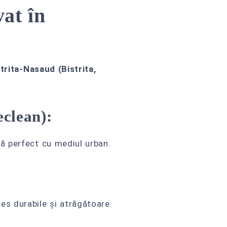
vat în
trita-Nasaud (Bistrita,
eclean):
nă perfect cu mediul urban.
ces durabile și atrăgătoare.