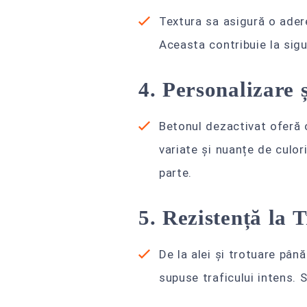
Textura sa asigură o adere
Aceasta contribuie la sigur
4. Personalizare ș
Betonul dezactivat oferă o
variate și nuanțe de culor
parte.
5. Rezistență la T
De la alei și trotuare pân
supuse traficului intens. S