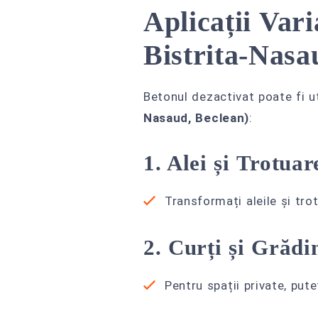
Aplicații Vari
Bistrita-Nasa
Betonul dezactivat poate fi ut
Nasaud, Beclean)
:
1. Alei și Trotu
Transformați aleile și tro
2. Curți și Grădi
Pentru spații private, put