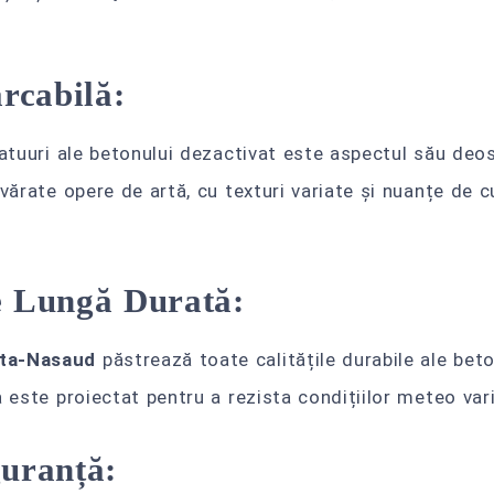
rcabilă:
 atuuri ale betonului dezactivat este aspectul său deo
vărate opere de artă, cu texturi variate și nuanțe de 
de Lungă Durată:
ita-Nasaud
păstrează toate calitățile durabile ale beto
 este proiectat pentru a rezista condițiilor meteo varia
guranță: