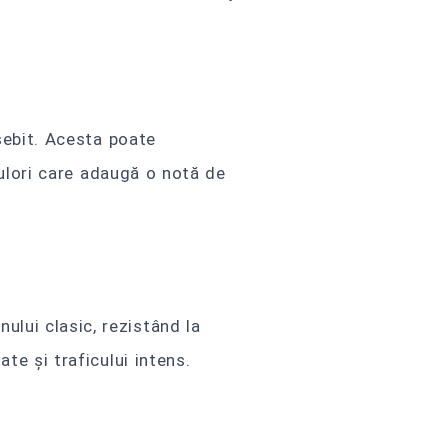
sebit. Acesta poate
culori care adaugă o notă de
nului clasic, rezistând la
te și traficului intens.